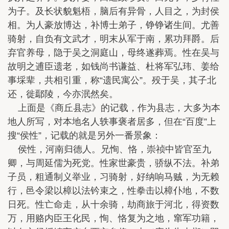
为子。及长状貌魁梧，脑后有异骨，人目之，为封侯
相。为人豪放博达，补博士弟子，铮铮诸生间。尤善
骑射，自负有文武才，明末从军于南，累功拜爵。后
弃官养母，隐于吴之洞庭山，母终遂葬焉。性在吴与
故明之逋臣遗老，如钱尚书谦益、杜将军弘玮、姜给
事埰辈，共相引重，称“遗民寓公”。殁于吴，其子北
还，徙鄢陵，今亦泯然矣。
上面是《商丘县志》的记载，作为县志，大多为本
地人所写，对本地名人轶事褒者居多，但在“百度”上
搜“侯性”，记载的就是另外一番景象：
侯性，河南归德人。兄恂、恪，崇祯中皆官至九
卿，与周延儒为死党。性家世豪贵，骄纵不法。补弟
子员，粗通制义举业，习骑射，好纳响马贼，为无赖
行，邑令梁以樟以法钤束之，性拳击以樟仆地，不数
日死。性亡命走，从十余骑，劫商旅于河北，得资数
万，用赂内臣王化民，恂、恪复为之地，窜军功籍，