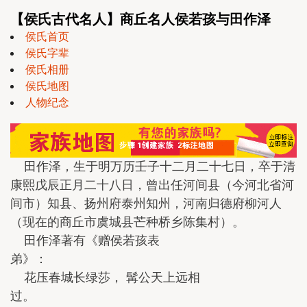
【侯氏古代名人】商丘名人侯若孩与田作泽
侯氏首页
侯氏字辈
侯氏相册
侯氏地图
人物纪念
田作泽，生于明万历壬子十二月二十七日，卒于清
康熙戊辰正月二十八日，曾出任河间县（今河北省河
间市）知县、扬州府泰州知州，河南归德府柳河人
（现在的商丘市虞城县芒种桥乡陈集村）。
田作泽著有《赠侯若孩表
弟》：
花压春城长绿莎， 髯公天上远相
过。