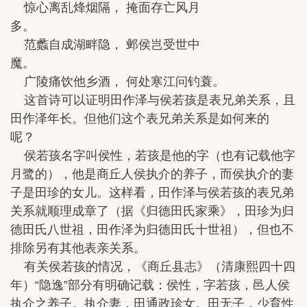
惊心离乱烽烟隔， 掩面存亡风月
多。
范蠡自成湖畔隐， 邺侯岂受世中
魔。
广陵痛饮他乡酒， 何处寒江问钓蓑。
这首诗可以证明田作泽与侯若孩是表兄弟关系，且
田作泽年长。但他们这个表兄弟关系是如何来的
呢？
侯若孩名字叫侯性，若孩是他的字（也有记载他字
月鹭的），他是商丘人侯执介的养子，而侯执介的妻
子是田珍的女儿。这样看，田作泽与侯若孩的表兄弟
关系就顺理成章了（据《归德田氏家乘》，田珍为归
德田氏八世祖，田作泽为归德田氏十世祖），但也不
排除另有其他表亲关系。
有关侯若孩的情况，《商丘县志》（清康熙四十四
年）“隐逸”部分有明确记载：侯性，字若孩，邑人侯
执介之养子。执介妻，田通政珍女。田无子，少育性