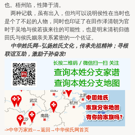
也。梧州陷，性降于清。
两种记载，虽有出入，但均可以说明侯性在当时也
是个了不起的人物，同时也印证了在田作泽清朝为官
时于吴地与侯若孩来往的可能性，也是明末清初归德
田氏与侯氏姻亲关系紧密的一个佐证。
中华姓氏网--弘扬姓氏文化，传承先祖精神；寻根
联谊互助，激励子孙奋发!
->中华万家姓
--→返回→中华侯氏网首页