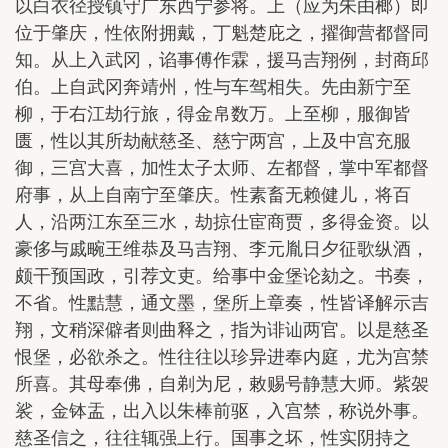
以白衣径授镇守广东西宁参将。上（应为朱由榔）即
位于肇庆，性依附拥戴，丁魁楚庇之，擢御营都督同
知。从上入武冈，谄事傅作霖，援马吉翔例，封商邱
伯。上自武冈奔靖州，性与车驾相失。先由新宁至
柳，于右江劫行旅，得金帛数万。上至柳，服御皆
匮，性以其所劫献慈圣、慈宁两宫，上及中宫充服
御，三宫大喜，加性太子太师、左都督，掌中军都督
府事，从上自南宁至肇庆。性素畜无赖健儿，将百
人，沿两江东至三水，劫掠仕宦商贾，多得金资。以
豪侈与戚畹王维恭及马吉翔、李元胤日夕征歌纵酒，
颇干预国政，引荐文吏。给事中金堡论劾之。书奏，
不省。性黠慧，通文墨，堡所上章奏，性皆译解示吉
翔，文稍深僻者则曲释之，指为诽讪两官。以是慈圣
恨堡，必欲杀之。性往往以珍异进奉内庭，尤为宫禁
所喜。其母奉佛，自剃为尼，敕赐号静慧大师。紫袈
裟，金钵盂，出入以朱棒前驱，入宫禁，称说外事。
慈圣信之，往往辄强上行。国事之坏，性实阴持之