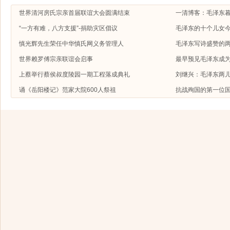
世界清河房氏宗亲首届联谊大会圆满结束
一清博客：毛泽东
“一方有难，八方支援”-捐助灾区倡议
毛泽东的十个儿女今
慎光辉先生荣任中华慎氏网义务管理人
毛泽东写诗盛赞的
世界赖罗傅宗亲联谊会启事
最早预见毛泽东成
上蔡举行蔡侯叔度陵园一期工程落成典礼
刘继兴：毛泽东两
诵《岳阳楼记》范家大院600人祭祖
抗战殉国的第一位国