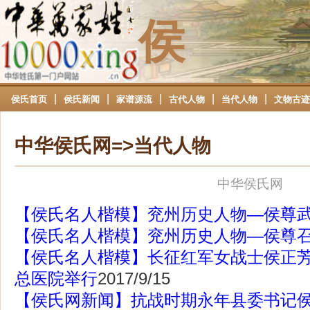
侯
|
|
|
|
|
侯氏首页
侯氏新闻
家谱源流
古代人物
当代人物
文物古迹
中华侯氏网=>当代人物
中华侯氏网
【侯氏名人楷模】兖州历史人物—侯尊
【侯氏名人楷模】兖州历史人物—侯尊
【侯氏名人楷模】长征红军女战士侯正
总医院举行
2017/9/15
【侯氏网新闻】抗战时期永年县委书记