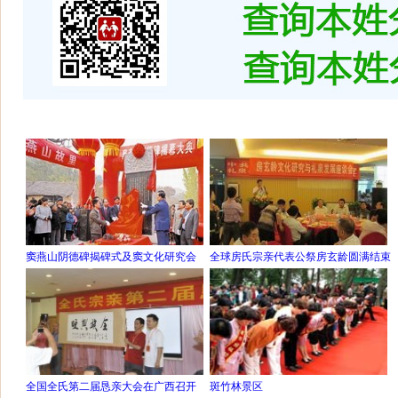
窦燕山阴德碑揭碑式及窦文化研究会
全球房氏宗亲代表公祭房玄龄圆满结束
全国全氏第二届恳亲大会在广西召开
斑竹林景区