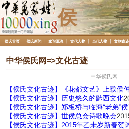
侯
|
|
|
|
|
侯氏首页
侯氏新闻
家谱源流
古代人物
当代人物
文物古迹
中华侯氏网=>文化古迹
中华侯氏网
【侯氏文化古迹】《花都文艺》上载侯
【侯氏文化古迹】历史悠久的黔西文化
2
【侯氏文化古迹】郑板桥与临海“老弟”
【侯氏文化古迹】世侯总会诗歌晚会
201
【侯氏文化古迹】2015年乙未岁新春贺