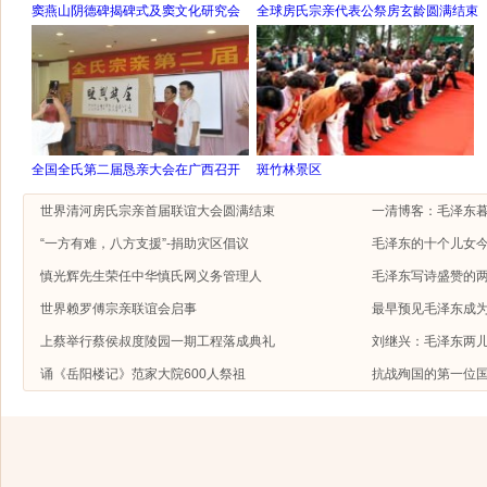
窦燕山阴德碑揭碑式及窦文化研究会
全球房氏宗亲代表公祭房玄龄圆满结束
全国全氏第二届恳亲大会在广西召开
斑竹林景区
世界清河房氏宗亲首届联谊大会圆满结束
一清博客：毛泽东
“一方有难，八方支援”-捐助灾区倡议
毛泽东的十个儿女今
慎光辉先生荣任中华慎氏网义务管理人
毛泽东写诗盛赞的
世界赖罗傅宗亲联谊会启事
最早预见毛泽东成
上蔡举行蔡侯叔度陵园一期工程落成典礼
刘继兴：毛泽东两
诵《岳阳楼记》范家大院600人祭祖
抗战殉国的第一位国